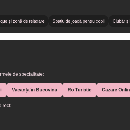
que și zonă de relaxare
Spațiu de joacă pentru copii
Ciubăr și
rmele de specialitate:
i
Vacanța în Bucovina
Ro Turistic
Cazare Onli
irect: