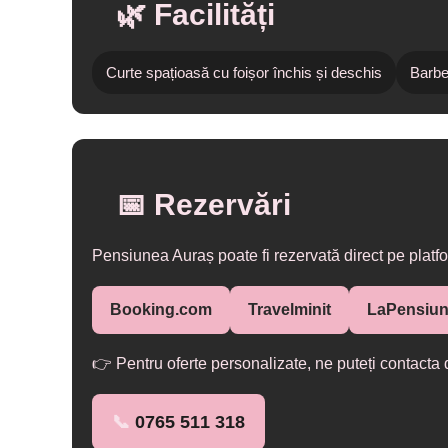
🌿 Facilități
Curte spațioasă cu foișor închis și deschis
Barbe
📅 Rezervări
Pensiunea Auraș poate fi rezervată direct pe platfo
Booking.com
Travelminit
LaPensiun
👉 Pentru oferte personalizate, ne puteți contacta d
📞
0765 511 318