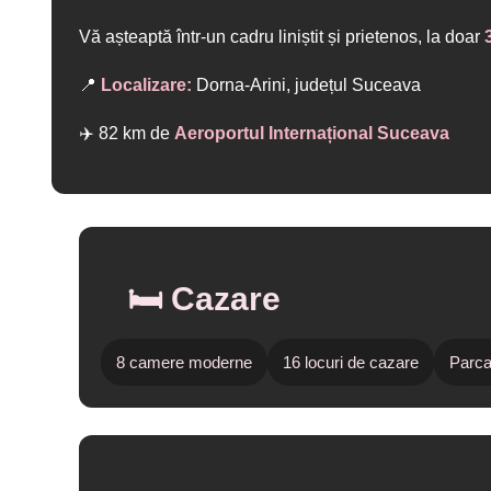
Vă așteaptă într-un cadru liniștit și prietenos, la doar
📍
Localizare:
Dorna-Arini, județul Suceava
✈️ 82 km de
Aeroportul Internațional Suceava
🛏️ Cazare
8 camere moderne
16 locuri de cazare
Parca