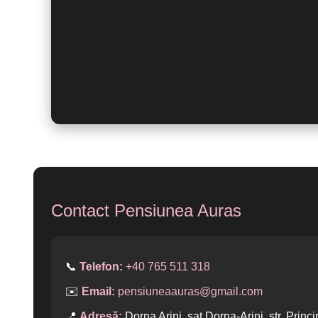
Contact Pensiunea Auras
📞
Telefon:
+40 765 511 318
✉️
Email:
pensiuneaauras@gmail.com
📍
Adresă:
Dorna Arini, sat Dorna-Arini, str. Princi