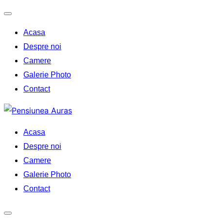
Toggle
Acasa
navigation
Despre noi
Camere
Galerie Photo
Contact
Skip
to
Acasa
content
Despre noi
Camere
Galerie Photo
Contact